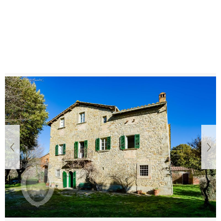
permettono di ampliare ulteriormente gli spazi abitativi o
creare ambienti dedicati all’ospitalità.
Esternamente la proprietà è immersa in un magnifico
contesto naturale fatto di oliveti, terreni aperti e alberi ad
alto fusto che regalano privacy, tranquillità e viste
mozzafiato sulle colline di Cortona. La posizione è
strategica: riservata e immersa nel verde, ma facilmente
raggiungibile e vicina ai principali servizi.
“Casale San Martino” è la soluzione ideale per chi sogna un
autentico borgo rurale toscano da valorizzare, con grandi
‹
›
spazi, molteplici fabbricati e un paesaggio di straordinaria
bellezza.