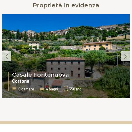
Proprietà in evidenza
‹
›
Casale Fontenuova
Cortona
6 camere
4 bagni
350 mq