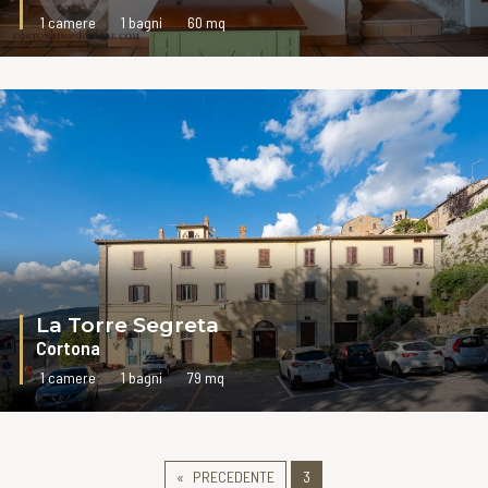
1 camere
1 bagni
60 mq
VAI ALLA SCHEDA
La Torre Segreta
Cortona
1 camere
1 bagni
79 mq
VAI ALLA SCHEDA
PRECEDENTE
3