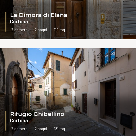
La Dimora di Elana
Cortona
2 camere
2 bagni
110 mq
VAI ALLA SCHEDA
Rifugio Ghibellino
Cortona
2 camere
2 bagni
181 mq
VAI ALLA SCHEDA