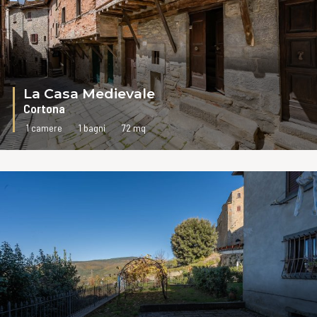
La Casa Medievale
Cortona
1 camere
1 bagni
72 mq
VAI ALLA SCHEDA