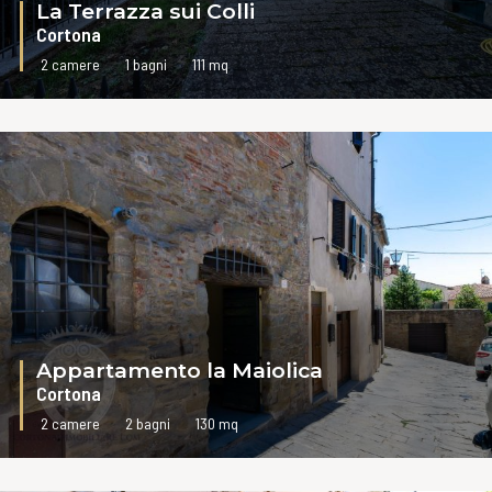
La Terrazza sui Colli
Cortona
2 camere
1 bagni
111 mq
VAI ALLA SCHEDA
Appartamento la Maiolica
Cortona
2 camere
2 bagni
130 mq
VAI ALLA SCHEDA