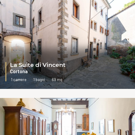
La Suite di Vincent
Cortona
1 camere
1 bagni
69 mq
VAI ALLA SCHEDA