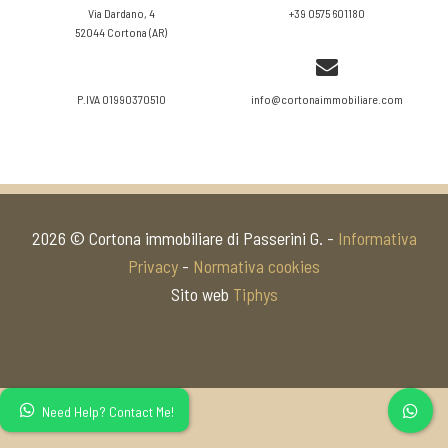
Via Dardano, 4
+39 0575 601180
52044 Cortona (AR)
P.IVA 01990370510
info@cortonaimmobiliare.com
2026 © Cortona immobiliare di Passerini G. -
Informativa
Privacy
-
Normativa cookies
Sito web
Tiphys
Need Help? Contact Me!